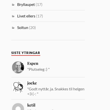
Bryllaupet
(17)
Livet ellers
(17)
Soltun
(20)
SISTE YTRINGAR
Espen
"Plutseleg :) "
jocke
"Godt nyttår, ja. Snakkes til helgen
<3 (-: "
ketil