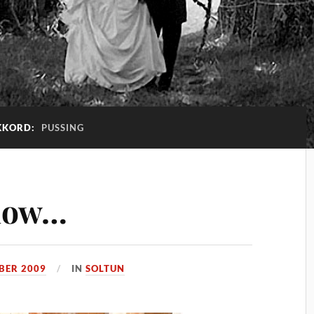
KKORD:
PUSSING
flow…
BER 2009
IN
SOLTUN