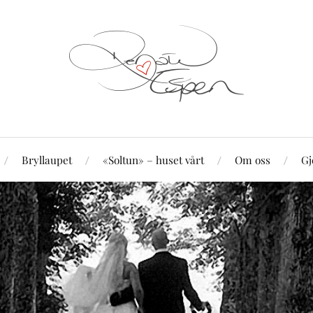
Bryllaupet
«Soltun» – huset vårt
Om oss
Gj