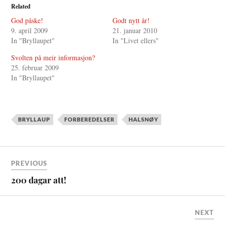
o
o
Related
s
s
h
h
a
a
God påske!
Godt nytt år!
r
r
9. april 2009
21. januar 2010
e
e
o
o
In "Bryllaupet"
In "Livet ellers"
n
n
T
F
w
a
Svolten på meir informasjon?
i
c
25. februar 2009
t
e
t
b
In "Bryllaupet"
e
o
r
o
(
k
O
(
p
O
e
p
n
e
BRYLLAUP
FORBEREDELSER
HALSNØY
s
n
i
s
n
i
n
n
e
n
w
e
w
w
PREVIOUS
i
w
n
i
d
n
200 dagar att!
o
d
w
o
)
w
)
NEXT