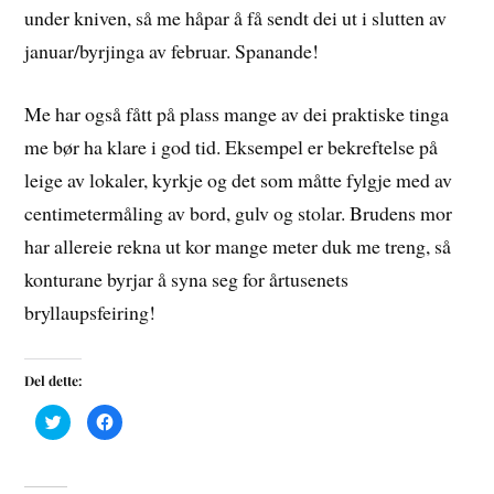
under kniven, så me håpar å få sendt dei ut i slutten av
januar/byrjinga av februar. Spanande!
Me har også fått på plass mange av dei praktiske tinga
me bør ha klare i god tid. Eksempel er bekreftelse på
leige av lokaler, kyrkje og det som måtte fylgje med av
centimetermåling av bord, gulv og stolar. Brudens mor
har allereie rekna ut kor mange meter duk me treng, så
konturane byrjar å syna seg for årtusenets
bryllaupsfeiring!
Del dette:
C
C
l
l
i
i
c
c
k
k
t
t