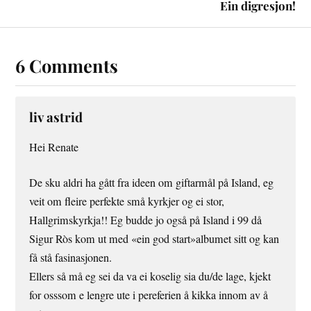
Ein digresjon!
6 Comments
liv astrid
Hei Renate
De sku aldri ha gått fra ideen om giftarmål på Island, eg
veit om fleire perfekte små kyrkjer og ei stor,
Hallgrimskyrkja!! Eg budde jo også på Island i 99 då
Sigur Ròs kom ut med «ein god start»albumet sitt og kan
få stå fasinasjonen.
Ellers så må eg sei da va ei koselig sia du/de lage, kjekt
for osssom e lengre ute i pereferien å kikka innom av å